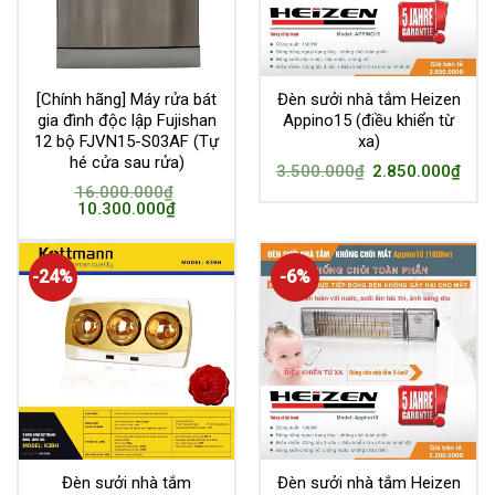
[Chính hãng] Máy rửa bát
Đèn sưởi nhà tắm Heizen
gia đình độc lập Fujishan
Appino15 (điều khiển từ
12 bộ FJVN15-S03AF (Tự
xa)
hé cửa sau rửa)
3.500.000
₫
2.850.000
₫
16.000.000
₫
10.300.000
₫
-24%
-6%
Đèn sưởi nhà tắm
Đèn sưởi nhà tắm Heizen