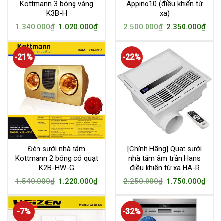
Kottmann 3 bóng vàng
Appino10 (điều khiển từ
K3B-H
xa)
1.340.000
₫
1.020.000
₫
2.500.000
₫
2.350.000
₫
-21%
-22%
Đèn sưởi nhà tắm
[Chính Hãng] Quạt sưởi
Kottmann 2 bóng có quạt
nhà tắm âm trần Hans
K2B-HW-G
điều khiển từ xa HA-R
1.540.000
₫
1.220.000
₫
2.250.000
₫
1.750.000
₫
-7%
-32%