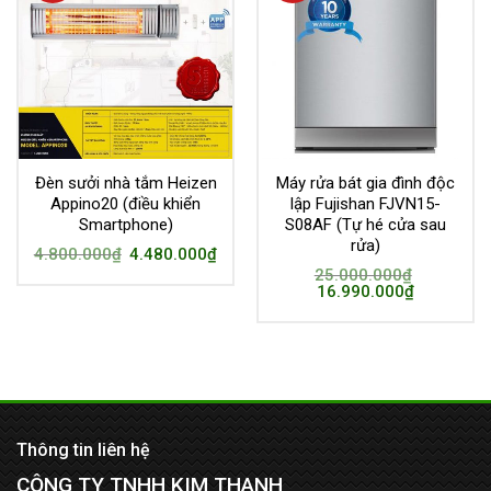
Đèn sưởi nhà tắm Heizen
Máy rửa bát gia đình độc
Appino20 (điều khiển
lập Fujishan FJVN15-
Smartphone)
S08AF (Tự hé cửa sau
rửa)
4.800.000
₫
4.480.000
₫
25.000.000
₫
16.990.000
₫
Thông tin liên hệ
CÔNG TY TNHH KIM THANH