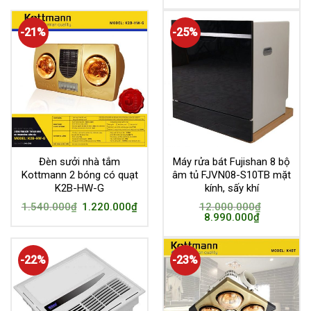
-21%
-25%
Đèn sưởi nhà tắm
Máy rửa bát Fujishan 8 bộ
Kottmann 2 bóng có quạt
âm tủ FJVN08-S10TB mặt
K2B-HW-G
kính, sấy khí
1.540.000
₫
1.220.000
₫
12.000.000
₫
8.990.000
₫
-22%
-23%