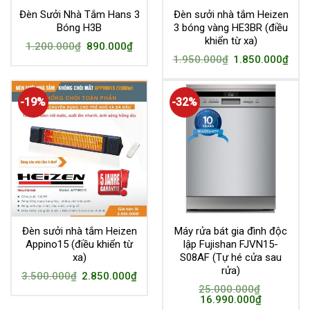
Đèn Sưởi Nhà Tắm Hans 3
Đèn sưởi nhà tắm Heizen
Bóng H3B
3 bóng vàng HE3BR (điều
khiển từ xa)
1.200.000
₫
890.000
₫
1.950.000
₫
1.850.000
₫
-19%
-32%
Đèn sưởi nhà tắm Heizen
Máy rửa bát gia đình độc
Appino15 (điều khiển từ
lập Fujishan FJVN15-
xa)
S08AF (Tự hé cửa sau
rửa)
3.500.000
₫
2.850.000
₫
25.000.000
₫
16.990.000
₫