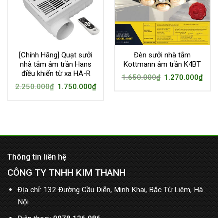
[Chính Hãng] Quạt sưởi
Đèn sưởi nhà tắm
nhà tắm âm trần Hans
Kottmann âm trần K4BT
điều khiển từ xa HA-R
1.650.000
₫
1.270.000
₫
2.250.000
₫
1.750.000
₫
Thông tin liên hệ
CÔNG TY TNHH KIM THANH
Địa chỉ: 132 Đường Cầu Diễn, Minh Khai, Bắc Từ Liêm, Hà
Nội