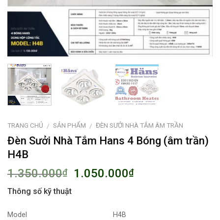
TRANG CHỦ
SẢN PHẨM
ĐÈN SƯỞI NHÀ TẮM ÂM TRẦN
/
/
Đèn Sưởi Nhà Tắm Hans 4 Bóng (âm trần)
H4B
1.350.000
1.050.000
₫
₫
Thông số kỹ thuật
Model
H4B