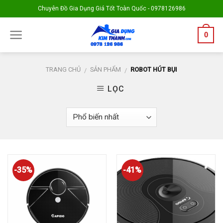
Skip
Chuyên Đồ Gia Dụng Giá Tốt Toàn Quốc - 0978126986
to
content
0
TRANG CHỦ
SẢN PHẨM
ROBOT HÚT BỤI
/
/
LỌC
-35%
-41%