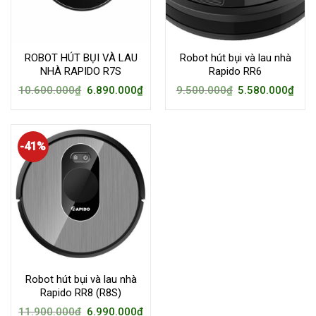
ROBOT HÚT BỤI VÀ LAU
Robot hút bụi và lau nhà
NHÀ RAPIDO R7S
Rapido RR6
10.600.000
₫
6.890.000
₫
9.500.000
₫
5.580.000
₫
-41%
Robot hút bụi và lau nhà
Rapido RR8 (R8S)
11.900.000
₫
6.990.000
₫