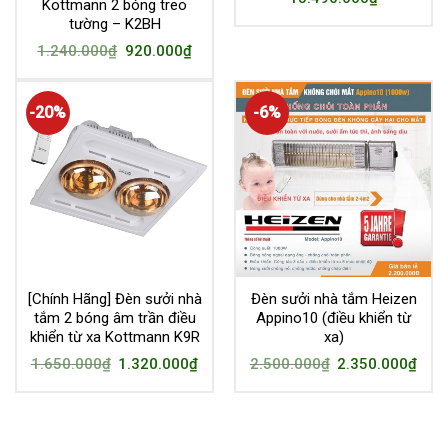
Kottmann 2 bóng treo
tường – K2BH
1.240.000
₫
920.000
₫
-20%
-6%
[Chính Hãng] Đèn sưởi nhà
Đèn sưởi nhà tắm Heizen
tắm 2 bóng âm trần điều
Appino10 (điều khiển từ
khiển từ xa Kottmann K9R
xa)
1.650.000
₫
1.320.000
₫
2.500.000
₫
2.350.000
₫