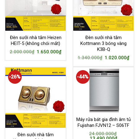
Đèn sưởi nhà tắm Heizen
Đèn sưởi nhà tắm
HEIT-5 (không chói mắt)
Kottmann 3 bóng vàng
K3B-Q
2.000.000
₫
1.650.000
₫
1.340.000
₫
1.020.000
₫
-26%
-44%
Máy rửa bát gia đình âm tủ
Fujishan FJVN12 – S06TF
24.000.000
₫
Đèn sưởi nhà tắm
13.490.000
₫