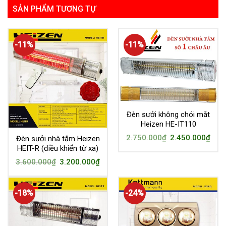
SẢN PHẨM TƯƠNG TỰ
-11%
-11%
Đèn sưởi không chói mắt
Heizen HE-IT110
2.750.000
₫
2.450.000
₫
Đèn sưởi nhà tắm Heizen
HEIT-R (điều khiển từ xa)
3.600.000
₫
3.200.000
₫
-18%
-24%