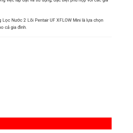
ong việc lắp đặt và sử dụng, đặc biệt phù hợp với các gia
ng Lọc Nước 2 Lõi Pentair UF XFLOW Mini là lựa chọn
o cả gia đình.