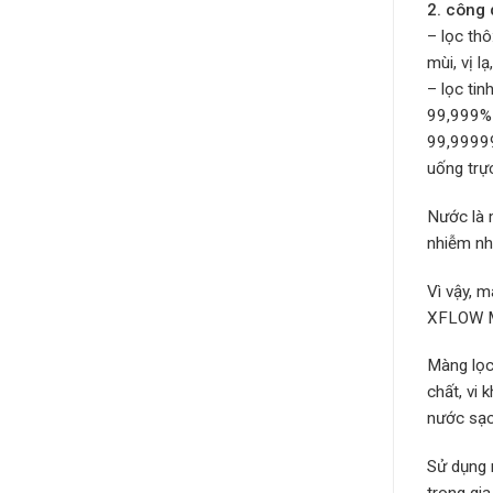
2. công 
– lọc thô
mùi, vị lạ,
– lọc tin
99,999% v
99,99999
uống trực
Nước là 
nhiễm như
Vì vậy, 
XFLOW Mi
Màng lọc 
chất, vi
nước sạc
Sử dụng 