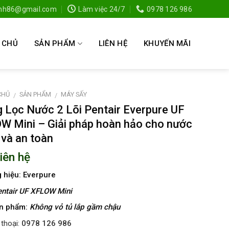
anh86@gmail.com
Làm việc 24/7
0978 126 986
 CHỦ
SẢN PHẨM
LIÊN HỆ
KHUYẾN MÃI
CHỦ
SẢN PHẨM
MÁY SẤY
/
/
 Lọc Nước 2 Lõi Pentair Everpure UF
W Mini – Giải pháp hoàn hảo cho nước
 và an toàn
liên hệ
 hiệu: Everpure
ntair UF XFLOW Mini
ản phẩm:
Không vỏ tủ lắp gầm chậu
 thoại:
0978 126 986