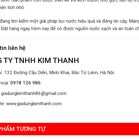
 đình. Sản phẩm còn được thiết kế với kích thước nhỏ gọn, tiện lợi tr
iện tích nhỏ.
đang tìm kiếm một giải pháp lọc nước hiệu quả và đáng tin cậy, Mà
i. Đặt hàng ngay hôm nay để có được nguồn nước sạch và an toàn ch
in liên hệ
 TY TNHH KIM THANH
hỉ: 132 Đường Cầu Diễn, Minh Khai, Bắc Từ Liêm, Hà Nội
hoại:
0978 126 986
: giadungkimthanh86@gmail.com
te: www.giadungkimthanh.com
PHẨM TƯƠNG TỰ