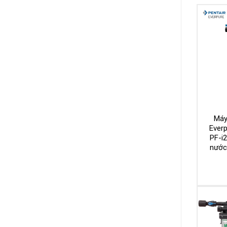
Máy
Everp
PF-i
nước