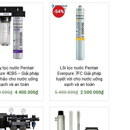
-54%
 lọc nước Pentair
Lõi lọc nước Pentair
ure 4CB5 – Giải pháp
Everpure 7FC Giải pháp
 hảo cho nước uống
tuyệt vời cho nước uống
sạch và an toàn
sạch và an toàn
0.000
₫
4.400.000
₫
5.400.000
₫
2.500.000
₫