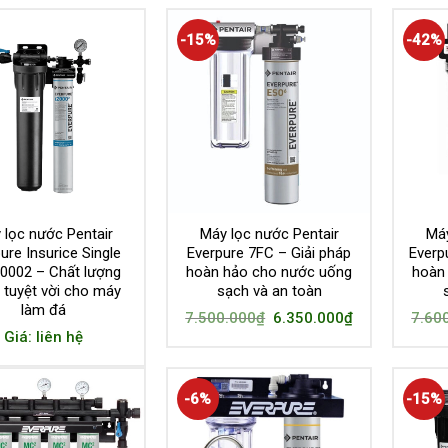
-15%
-42%
 lọc nước Pentair
Máy lọc nước Pentair
Máy
ure Insurice Single
Everpure 7FC – Giải pháp
Everp
20002 – Chất lượng
hoàn hảo cho nước uống
hoàn
 tuyệt vời cho máy
sạch và an toàn
làm đá
7.500.000
₫
6.350.000
₫
7.60
Giá: liên hệ
-6%
-15%