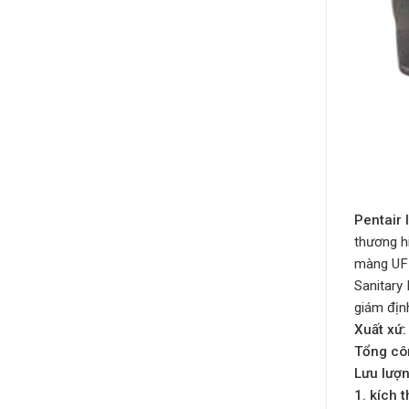
Pentair l
thương hi
màng UF 
Sanitary
giám định
Xuất xứ:
Tổng cô
Lưu lượn
1. kích 