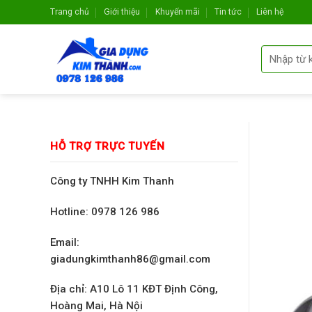
Skip
Trang chủ
Giới thiệu
Khuyến mãi
Tin tức
Liên hệ
to
content
HỖ TRỢ TRỰC TUYẾN
Công ty TNHH Kim Thanh
Hotline: 0978 126 986
Email:
giadungkimthanh86@gmail.com
Địa chỉ: A10 Lô 11 KĐT Định Công,
Hoàng Mai, Hà Nội