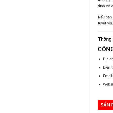
trong gia
đình có d
Nếu bạn 
tuyệt vờ
Thông t
CÔNG
Địa c
Điện t
Email
Websi
SẢN 