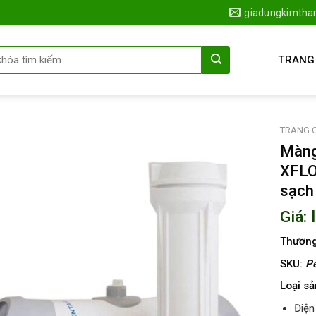
giadungkimth
TRANG
TRANG 
Màng
XFLO
sạch
Giá: 
Thương
SKU:
Pe
Loại s
Điện