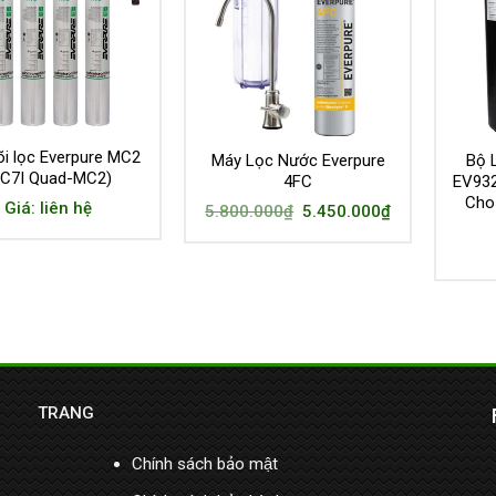
õi lọc Everpure MC2
Máy Lọc Nước Everpure
Bộ 
QC7I Quad-MC2)
4FC
EV93
Cho
Giá: liên hệ
5.800.000
₫
5.450.000
₫
TRANG
Chính sách bảo mật