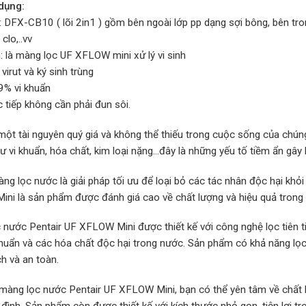
dụng:
: DFX-CB10 ( lõi 2in1 ) gồm bên ngoài lớp pp dạng sợi bông, bên trong
 clo,..vv
h: là màng lọc UF XFLOW mini xử lý vi sinh
irut và ký sinh trùng
% vi khuẩn
 tiếp không cần phải đun sôi.
một tài nguyên quý giá và không thể thiếu trong cuộc sống của chún
 vi khuẩn, hóa chất, kim loại nặng…đây là những yếu tố tiềm ẩn gây 
màng lọc nước là giải pháp tối ưu để loại bỏ các tác nhân độc hại k
ni là sản phẩm được đánh giá cao về chất lượng và hiệu quả trong 
nước Pentair UF XFLOW Mini được thiết kế với công nghệ lọc tiên tiế
 khuẩn và các hóa chất độc hại trong nước. Sản phẩm có khả năng l
h và an toàn.
màng lọc nước Pentair UF XFLOW Mini, bạn có thể yên tâm về chất