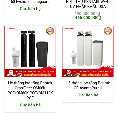
50 Evolio 20 Lineguard
BIỆT THỰ PENTAIR WF4-
UV NHẬP KHẨU USA
Giá: liên hệ
490.000.000
₫
465.000.000
₫
Hệ thống lọc tổng Pentair
Hệ thống lọc tổng Pentair
OmniFilter OM66K
GE AvantaPure-I
POE/OM80K POE/OM110K
Giá: liên hệ
POE
Giá: liên hệ