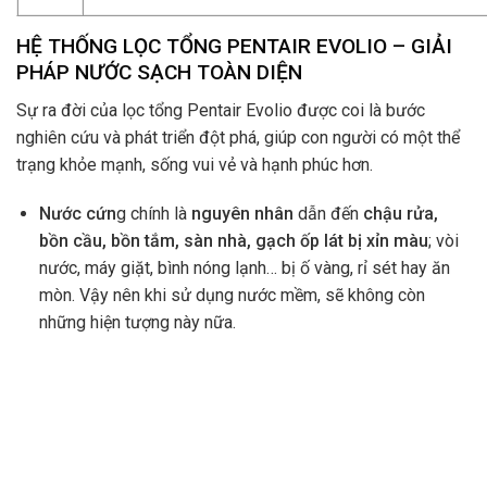
HỆ THỐNG LỌC TỔNG PENTAIR EVOLIO – GIẢI
PHÁP NƯỚC SẠCH TOÀN DIỆN
Sự ra đời của lọc tổng Pentair Evolio được coi là bước
nghiên cứu và phát triển đột phá, giúp con người có một thể
trạng khỏe mạnh, sống vui vẻ và hạnh phúc hơn.
Nước cứn
g chính là
nguyên nhân
dẫn đến
chậu rửa,
bồn cầu, bồn tắm, sàn nhà, gạch ốp lát bị xỉn màu
; vòi
nước, máy giặt, bình nóng lạnh… bị ố vàng, rỉ sét hay ăn
mòn. Vậy nên khi sử dụng nước mềm, sẽ không còn
những hiện tượng này nữa.