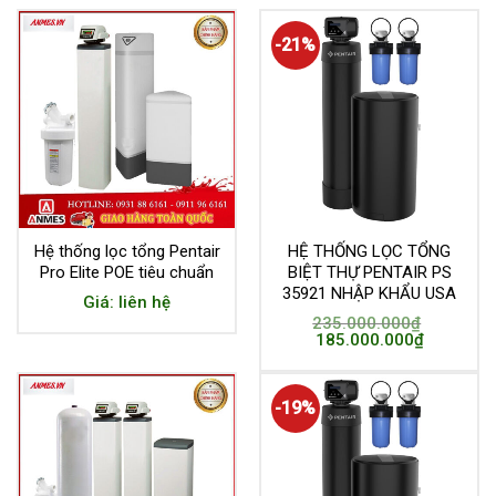
-21%
Hệ thống lọc tổng Pentair
HỆ THỐNG LỌC TỔNG
Pro Elite POE tiêu chuẩn
BIỆT THỰ PENTAIR PS
35921 NHẬP KHẨU USA
Giá: liên hệ
235.000.000
₫
185.000.000
₫
-19%