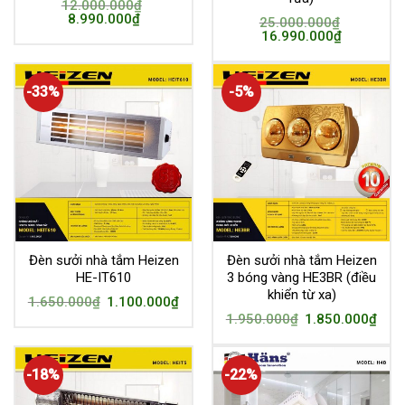
12.000.000
₫
8.990.000
₫
25.000.000
₫
16.990.000
₫
-33%
-5%
Đèn sưởi nhà tắm Heizen
Đèn sưởi nhà tắm Heizen
HE-IT610
3 bóng vàng HE3BR (điều
khiển từ xa)
1.650.000
₫
1.100.000
₫
1.950.000
₫
1.850.000
₫
-18%
-22%