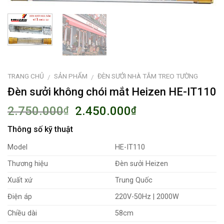
TRANG CHỦ
SẢN PHẨM
ĐÈN SƯỞI NHÀ TẮM TREO TƯỜNG
/
/
Đèn sưởi không chói mắt Heizen HE-IT110
2.750.000
2.450.000
₫
₫
Thông số kỹ thuật
Model
HE-IT110
Thương hiệu
Đèn sưởi Heizen
Xuất xứ
Trung Quốc
Điện áp
220V-50Hz | 2000W
Chiều dài
58cm