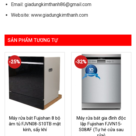
Email: giadungkimthanh86@gmail.com
Website: www.giadungkimthanh.com
SẢN PHẨM TƯƠNG TỰ
-25%
-32%
Máy rửa bát Fujishan 8 bộ
Máy rửa bát gia đình độc
âm tủ FJVN08-S10TB mặt
lập Fujishan FJVN15-
kính, sấy khí
S08AF (Tự hé cửa sau
rửa)