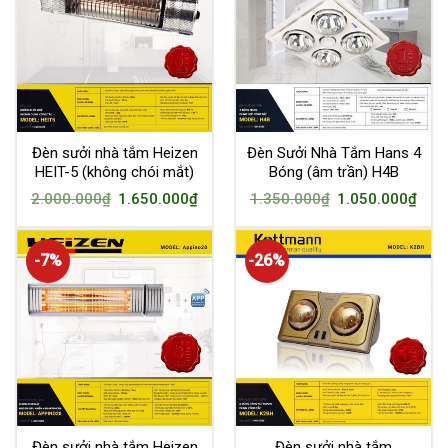
Đèn sưởi nhà tắm Heizen
Đèn Sưởi Nhà Tắm Hans 4
HEIT-5 (không chói mắt)
Bóng (âm trần) H4B
2.000.000
₫
1.650.000
₫
1.350.000
₫
1.050.000
₫
-7%
-26%
Đèn sưởi nhà tắm Heizen
Đèn sưởi nhà tắm