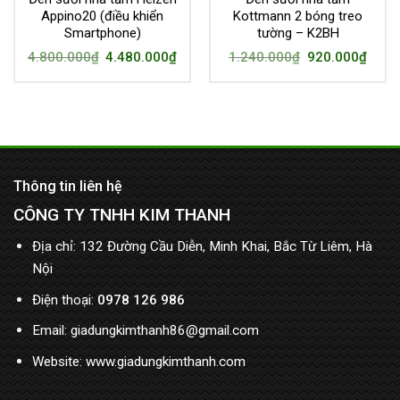
Appino20 (điều khiển
Kottmann 2 bóng treo
Smartphone)
tường – K2BH
4.800.000
₫
4.480.000
₫
1.240.000
₫
920.000
₫
Thông tin liên hệ
CÔNG TY TNHH KIM THANH
Địa chỉ: 132 Đường Cầu Diễn, Minh Khai, Bắc Từ Liêm, Hà
Nội
Điện thoại:
0978 126 986
Email: giadungkimthanh86@gmail.com
Website: www.giadungkimthanh.com