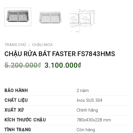
TRANG CHỦ
CHẬU INOX
/
CHẬU RỬA BÁT FASTER FS7843HMS
5.200.000
3.100.000
₫
₫
BẢO HÀNH
2 năm
CHẤT LIỆU
Inox SUS 304
XUẤT XỨ
Chính hãng
KÍCH THƯỚC CHẬU
780x430x228 mm
TÌNH TRẠNG
Còn hàng