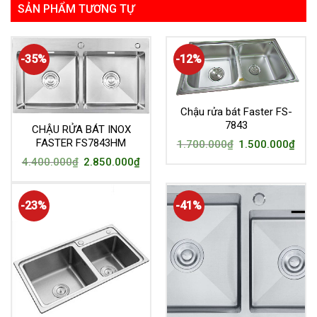
SẢN PHẨM TƯƠNG TỰ
-35%
-12%
Chậu rửa bát Faster FS-
7843
CHẬU RỬA BÁT INOX
FASTER FS7843HM
1.700.000
₫
1.500.000
₫
4.400.000
₫
2.850.000
₫
-23%
-41%