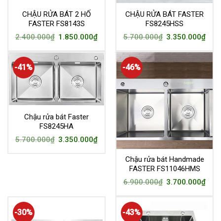
CHẬU RỬA BÁT 2 HỐ
CHẬU RỬA BÁT FASTER
FASTER FS8143S
FS8245HSS
2.400.000
₫
1.850.000
₫
5.700.000
₫
3.350.000
₫
-41%
-46%
Chậu rửa bát Faster
FS8245HA
5.700.000
₫
3.350.000
₫
Chậu rửa bát Handmade
FASTER FS11046HMS
6.900.000
₫
3.700.000
₫
-30%
-43%