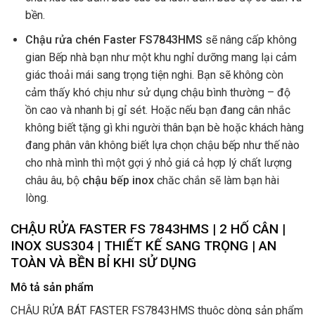
bền.
Chậu rửa chén Faster FS7843HMS
sẽ nâng cấp không
gian Bếp nhà bạn như một khu nghỉ dưỡng
mang lại cảm
giác thoải mái sang trọng tiện nghi. Bạn sẽ không còn
cảm thấy khó chịu như sử dụng chậu bình thường – độ
ồn cao và nhanh bị gỉ sét. Hoặc nếu bạn đang cân nhắc
không biết tặng gì khi người thân bạn bè hoặc khách hàng
đang phân vân không biết lựa chọn chậu bếp như thế nào
cho nhà mình thì một gợi ý nhỏ giá cả hợp lý chất lượng
châu âu, bộ
chậu bếp inox
chăc chắn sẽ làm bạn hài
lòng.
CHẬU RỬA FASTER FS 7843HMS | 2 HỐ CÂN |
INOX SUS304 | THIẾT KẾ SANG TRỌNG | AN
TOÀN VÀ BỀN BỈ KHI SỬ DỤNG
Mô tả sản phẩm
CHẬU RỬA BÁT FASTER FS7843HMS thuộc dòng sản phẩm