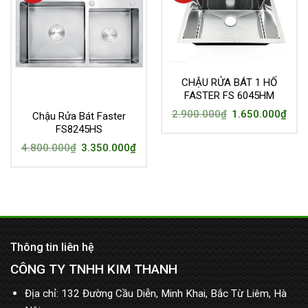
CHẬU RỬA BÁT 1 HỐ
FASTER FS 6045HM
2.900.000
₫
1.650.000
₫
Chậu Rửa Bát Faster
FS8245HS
4.800.000
₫
3.350.000
₫
Thông tin liên hệ
CÔNG TY TNHH KIM THANH
Địa chỉ: 132 Đường Cầu Diễn, Minh Khai, Bắc Từ Liêm, Hà