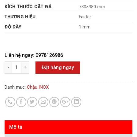
KÍCH THƯỚC CẮT ĐÁ
730×380 mm
THƯƠNG HIỆU
Faster
ĐỘ DÀY
1 mm
Liên hệ ngay: 0978126986
Số lượng
Đặt hàng ngay
Danh mục:
Chậu INOX
Mô tả