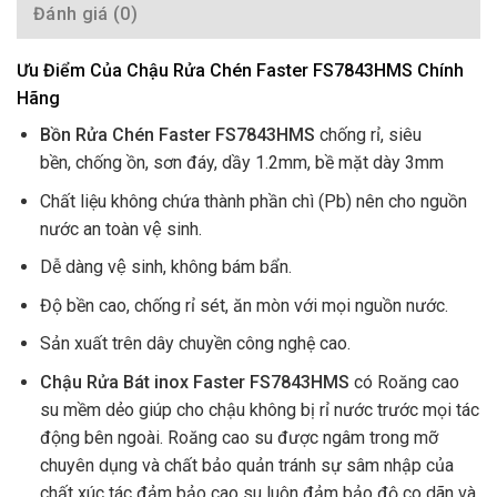
Đánh giá (0)
Ưu Điểm Của Chậu Rửa Chén Faster FS7843HMS Chính
Hãng
Bồn Rửa Chén Faster FS7843HMS
chống rỉ, siêu
bền, chống ồn, sơn đáy, dầy 1.2mm, bề mặt dày 3mm
Chất liệu không chứa thành phần chì (Pb) nên cho nguồn
nước an toàn vệ sinh.
Dễ dàng vệ sinh, không bám bẩn.
Độ bền cao, chống rỉ sét, ăn mòn với mọi nguồn nước.
Sản xuất trên dây chuyền công nghệ cao.
Chậu Rửa Bát inox Faster FS7843HMS
có
Roăng cao
su mềm dẻo giúp cho chậu không bị rỉ nước trước mọi tác
động bên ngoài. Roăng cao su được ngâm trong mỡ
chuyên dụng và chất bảo quản tránh sự sâm nhập của
chất xúc tác đảm bảo cao su luôn đảm bảo độ co dãn và