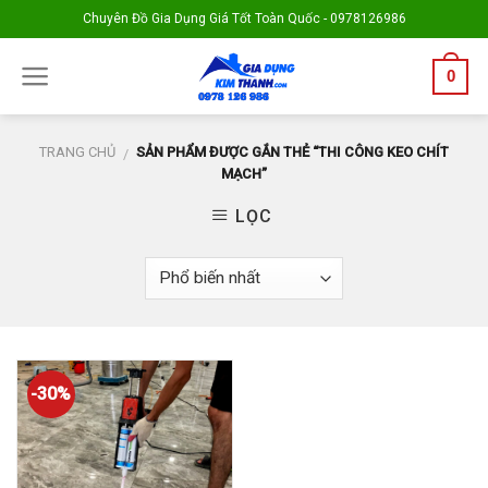
Skip
Chuyên Đồ Gia Dụng Giá Tốt Toàn Quốc - 0978126986
to
content
0
TRANG CHỦ
SẢN PHẨM ĐƯỢC GẮN THẺ “THI CÔNG KEO CHÍT
/
MẠCH”
LỌC
-30%