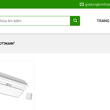
giadungkimth
TRANG
KOTTMANN”