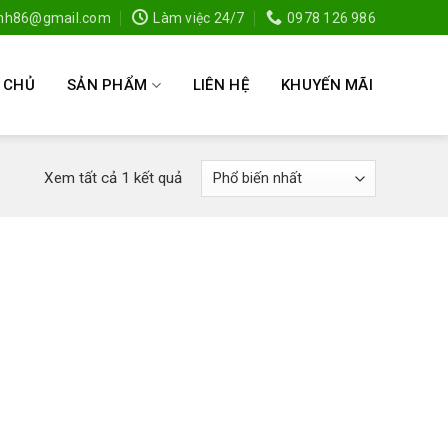
anh86@gmail.com
Làm việc 24/7
0978 126 986
 CHỦ
SẢN PHẨM
LIÊN HỆ
KHUYẾN MÃI
Xem tất cả 1 kết quả