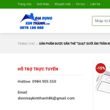
Skip
Trang chủ
Giới thiệu
Khuyến mãi
Tin tức
Liên hệ
to
content
TRANG CHỦ
SẢN PHẨM ĐƯỢC GẮN THẺ “QUẠT SƯỞI ÂM TRẦN 
/
-15%
HỖ TRỢ TRỰC TUYẾN
Hotline: 0984.905.550
Email:
dienmaykimthanh86@gmail.com