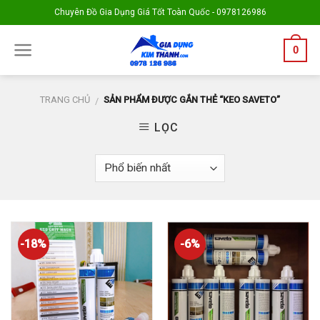
Skip
Chuyên Đồ Gia Dụng Giá Tốt Toàn Quốc - 0978126986
to
content
0
TRANG CHỦ
SẢN PHẨM ĐƯỢC GẮN THẺ “KEO SAVETO”
/
LỌC
-18%
-6%