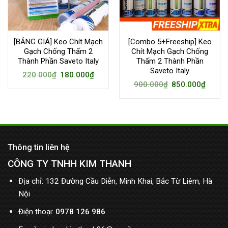
[BẢNG GIÁ] Keo Chít Mạch
[Combo 5+Freeship] Keo
Gạch Chống Thấm 2
Chít Mạch Gạch Chống
Thành Phần Saveto Italy
Thấm 2 Thành Phần
Saveto Italy
220.000
₫
180.000
₫
900.000
₫
850.000
₫
Thông tin liên hệ
CÔNG TY TNHH KIM THANH
Địa chỉ: 132 Đường Cầu Diễn, Minh Khai, Bắc Từ Liêm, Hà
Nội
Điện thoại:
0978 126 986