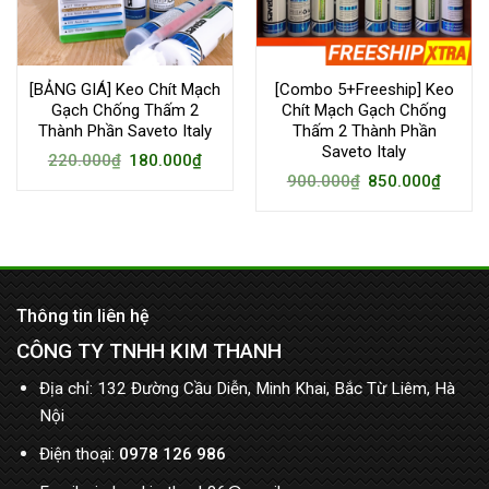
[BẢNG GIÁ] Keo Chít Mạch
[Combo 5+Freeship] Keo
Gạch Chống Thấm 2
Chít Mạch Gạch Chống
Thành Phần Saveto Italy
Thấm 2 Thành Phần
Saveto Italy
220.000
₫
180.000
₫
900.000
₫
850.000
₫
Thông tin liên hệ
CÔNG TY TNHH KIM THANH
Địa chỉ: 132 Đường Cầu Diễn, Minh Khai, Bắc Từ Liêm, Hà
Nội
Điện thoại:
0978 126 986