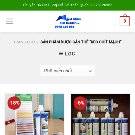
Skip
Chuyên Đồ Gia Dụng Giá Tốt Toàn Quốc - 0978126986
to
content
0
TRANG CHỦ
SẢN PHẨM ĐƯỢC GẮN THẺ “KEO CHÍT MẠCH”
/
LỌC
-18%
-6%