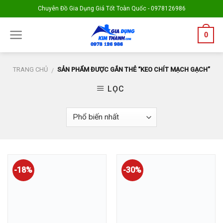
Skip
Chuyên Đồ Gia Dụng Giá Tốt Toàn Quốc - 0978126986
to
content
0
TRANG CHỦ
SẢN PHẨM ĐƯỢC GẮN THẺ “KEO CHÍT MẠCH GẠCH”
/
LỌC
-18%
-30%