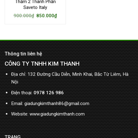
Thấm 2 Thành Phần
Saveto Italy
900.000
₫
850.000
₫
Thông tin liên hệ
CÔNG TY TNHH KIM THANH
Địa chỉ: 132 Đường Cầu Diễn, Minh Khai, Bắc Từ Liêm, Hà
Nội
Điện thoại:
0978 126 986
Email: giadungkimthanh86@gmail.com
Website: www.giadungkimthanh.com
TRANG