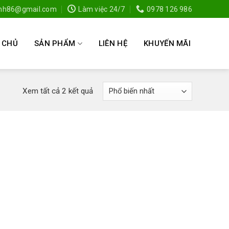
anh86@gmail.com
Làm việc 24/7
0978 126 986
 CHỦ
SẢN PHẨM
LIÊN HỆ
KHUYẾN MÃI
Xem tất cả 2 kết quả