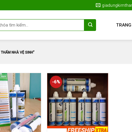
giadungkimth
TRANG
 THẤM NHÀ VỆ SINH”
-6%