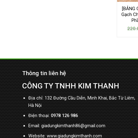
[BẢNG G
Gạch C
Phầ
220.
Thông tin liên hệ
CÔNG TY TNHH KIM THANH
Địa chỉ: 132 Đường Cầu Diễn, Minh Khai, Bắc Từ Liêm,
Hà Nội
Điện thoại:
0978 126 986
Email: giadungkimthanh86@gmail.com
Website: www.giadungkimthanh.com