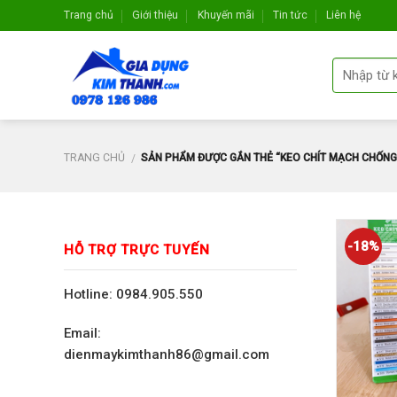
Skip
Trang chủ
Giới thiệu
Khuyến mãi
Tin tức
Liên hệ
to
content
TRANG CHỦ
SẢN PHẨM ĐƯỢC GẮN THẺ “KEO CHÍT MẠCH CHỐNG
/
-18%
HỖ TRỢ TRỰC TUYẾN
Hotline: 0984.905.550
Email:
dienmaykimthanh86@gmail.com