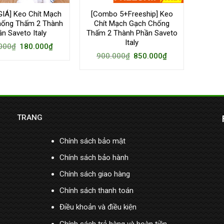
IÁ] Keo Chít Mạch
[Combo 5+Freeship] Keo
hống Thấm 2 Thành
Chít Mạch Gạch Chống
n Saveto Italy
Thấm 2 Thành Phần Saveto
Italy
000
₫
180.000
₫
900.000
₫
850.000
₫
TRANG
Chính sách bảo mật
Chính sách bảo hành
Chính sách giao hàng
Chính sách thanh toán
Điều khoản và điều kiện
Chính sách trả hàng và hoàn tiền